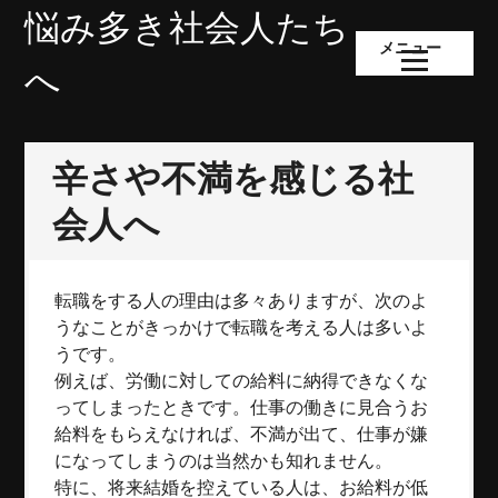
コ
悩み多き社会人たち
ン
メニュー
テ
へ
ン
ツ
へ
辛さや不満を感じる社
ス
キ
会人へ
ッ
プ
転職をする人の理由は多々ありますが、次のよ
うなことがきっかけで転職を考える人は多いよ
うです。
例えば、労働に対しての給料に納得できなくな
ってしまったときです。仕事の働きに見合うお
給料をもらえなければ、不満が出て、仕事が嫌
になってしまうのは当然かも知れません。
特に、将来結婚を控えている人は、お給料が低