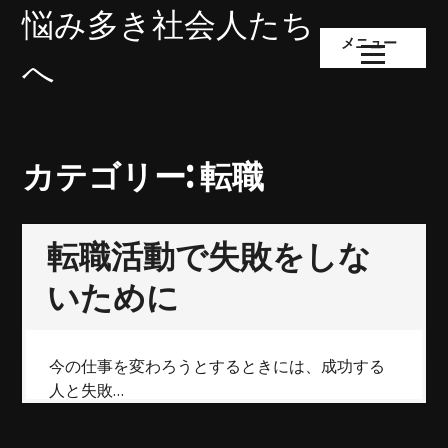
コ
悩み多き社会人たち
ン
メニュー
テ
へ
ン
ツ
へ
ス
カテゴリー:
転職
キ
ッ
プ
転職活動で失敗をしな
いために
今の仕事を変わろうとするときには、成功する
人と失敗…